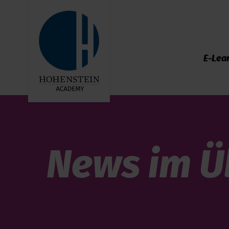
E-Lea
News im Ü