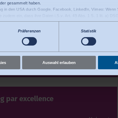
Mehr
oder gesammelt haben.
ng in den USA durch Google, Facebook, LinkedIn, Vimeo: Wenn S
ie zudem ein, dass ihre Daten i.S.v. Art. 49 Abs. 1 S. 1 lit. a) 
en nach derzeitiger Rechtslage als Land mit unzureichendem Da
ür die Zukunft auf
 durch US-Behörden, zu Kontroll- und zu Überwachungszwecken, 
Präferenzen
Statistik
egen diese Praxis vorzugehen.
igungen jederzeit widerrufen
.
Mehr
ies
Auswahl erlauben
A
g par excellence