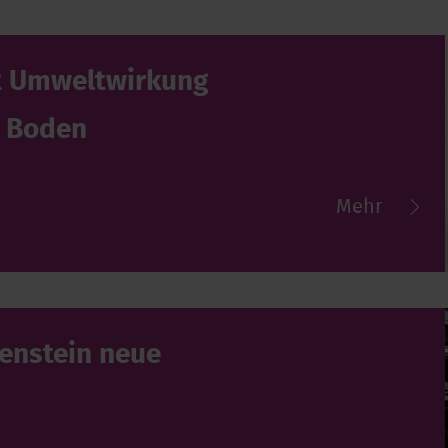
t Umweltwirkung
m Boden
Mehr
henstein neue