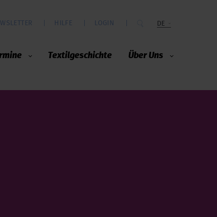
WSLETTER
HILFE
LOGIN
DE
rmine
Textilgeschichte
Über Uns