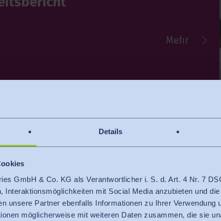
eits­be­richt
Mehr
Details
entwickeln
istische
Cookies
ries GmbH & Co. KG als Verantwortlicher i. S. d. Art. 4 Nr. 7
n, Interaktionsmöglichkeiten mit Social Media anzubieten und die
en unsere Partner ebenfalls Informationen zu Ihrer Verwendung
ationen möglicherweise mit weiteren Daten zusammen, die sie u