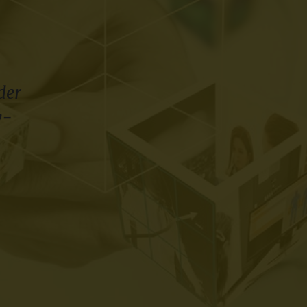
der
y-