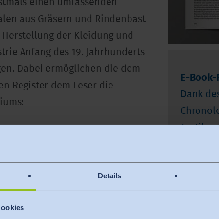
erstmals einen umfassenden
alen aus Gräsern und Rindenbast
e Herstellung der Kleidung und
ustrie Anfang des 19. Jahrhunderts
gen. Dabei ermöglichen die dem
E-Book-
en Register dem Leser die
Dank des
iums:
Chronolo
Textilge
nisse in chronologischer
Damit k
n bis zur Gegenwart.
orts- un
n Begriffe alphabetisch
Details
Funktion
en Jahreszahlen versehen.
nach Ih
ragenden Persönlichkeiten der
Cookies
sowie di
d das Ortregister die Orte