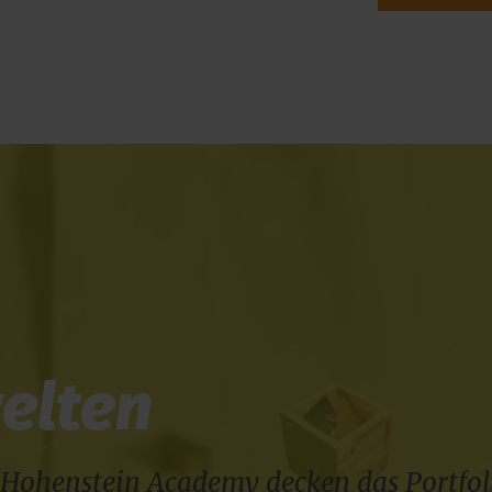
elten
Hohenstein Academy decken das Portfol