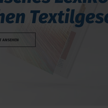
en Textilges
T ANSEHEN