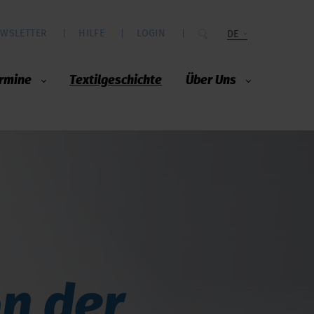
WSLETTER
HILFE
LOGIN
DE
rmine
Textilgeschichte
Über Uns
n der