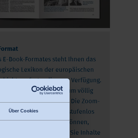
Format
 E-Book-Formates steht Ihnen das
gische Lexikon der europäischen
schichte sofort online zur Verfügung.
önnen Sie das Kompendium völlig
d zeitunabhängig nutzen. Die Zoom-
Über Cookies
, mit der Sie die Ansicht stufenlos
rem Bedürfnis anpassen können,
e Volltextsuche, über die Sie Inhalte