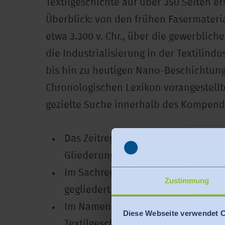
Textilgeschichte auf über 350 Seiten 
Überblick: von den frühen Fasermateri
etwa 3.300 v. Chr., über die gewerblich
die Industrialisierung in der Textilind
bis hin zu heutigen Nano-Beschichtun
Chronologischen Lexikon vorangestellt
gezielte Suche innerhalb des Kompend
Das Zeitregister enthält alle Ereig
Gliederung vom Anfang der Textilie
Im Sachregister sind die wichtigste
Zustimmung
gegliedert und mit den betreffend
Im Namensregister sind die heraus
Diese Webseite verwendet 
Textilgeschichte aufgeführt, währen