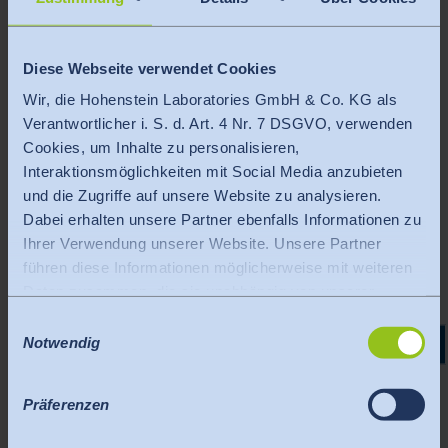
Bademoden für die Frau und den
Mann – Passform, Schnitt und
Gradierung (156)
Diese Webseite verwendet Cookies
Mehr
Wir, die Hohenstein Laboratories GmbH & Co. KG als
Verantwortlicher i. S. d. Art. 4 Nr. 7 DSGVO, verwenden
22.09.2026
Online-Seminar | 171 III | Passform & Schnitt
Cookies, um Inhalte zu personalisieren,
Passform Strick – Möglich, Machbar,
Interaktionsmöglichkeiten mit Social Media anzubieten
Bezahlbar (171 III)
und die Zugriffe auf unsere Website zu analysieren.
Mehr
Dabei erhalten unsere Partner ebenfalls Informationen zu
Ihrer Verwendung unserer Website. Unsere Partner
führen diese Informationen möglicherweise mit weiteren
29.09.2026
Online-Workshop | 155 | Passform & Schnitt
Daten zusammen, die sie unabhängig von unserer
Plus Size Größen – Schnitte mit
Website von Ihnen erhalten oder gesammelt haben.
perfekter Passform & Gradierung
Einwilligungsauswahl
Hinweis auf Datenverarbeitung in den USA durch Google,
Notwendig
(155)
Facebook, LinkedIn, Vimeo: Wenn Sie auf "Alle Cookies
Mehr
zulassen" klicken, willigen Sie zudem ein, dass ihre
Präferenzen
Daten i.S.v. Art. 49 Abs. 1 S. 1 lit. a) DSGVO in den USA
20.10.2026
Online-Workshop | 157 | Passform & Schnitt
verarbeitet werden dürfen. Die USA gelten nach