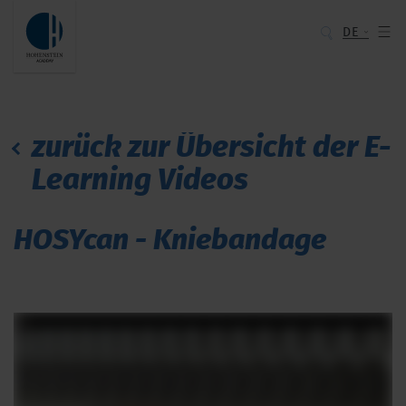
DE
zurück zur Übersicht der E-
Learning Videos
HOSYcan - Kniebandage