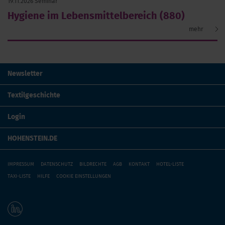
19.11.2026
Seminar
Hy­gie­ne im Le­bens­mit­tel­be­reich (880)
mehr
Newsletter
Textilgeschichte
Login
HOHENSTEIN.DE
IMPRESSUM
DATENSCHUTZ
BILDRECHTE
AGB
KONTAKT
HOTEL-LISTE
TAXI-LISTE
HILFE
COOKIE EINSTELLUNGEN