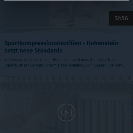
12:56
Sportkompressionstextilien - Hohenstein
setzt neue Standards
Sportkompressionstextilien - Hohenstein setzt neue Standards Unser
Experte, Dr. Jan Beringer, informiert im heutigen Lunch & Learn über den…