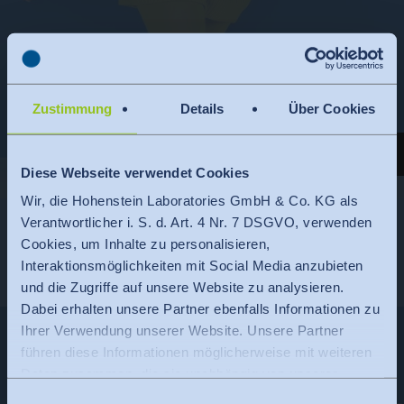
Zustimmung
Details
Über Cookies
04:59
Diese Webseite verwendet Cookies
Wir, die Hohenstein Laboratories GmbH & Co. KG als
Verantwortlicher i. S. d. Art. 4 Nr. 7 DSGVO, verwenden
HOSYcan - Kompressionstextilien
Cookies, um Inhalte zu personalisieren,
Der Markt für Kompressionstextilien wächst – nicht zuletzt auch im
Interaktionsmöglichkeiten mit Social Media anzubieten
medizinischen Bereich. Als autorisierte Prüfstelle der…
und die Zugriffe auf unsere Website zu analysieren.
Dabei erhalten unsere Partner ebenfalls Informationen zu
Ihrer Verwendung unserer Website. Unsere Partner
führen diese Informationen möglicherweise mit weiteren
Daten zusammen, die sie unabhängig von unserer
Website von Ihnen erhalten oder gesammelt haben.
Einwilligungsauswahl