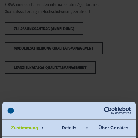
FIBAA, eine der führenden internationalen Agenturen zur
Qualitätssicherung im Hochschulwesen, zertifiziert.
ZULASSUNGSANTRAG (ANMELDUNG)
MODULBESCHREIBUNG QUALITÄTSMANAGEMENT
LERNZIELKATALOG QUALITÄTSMANAGEMENT
Die Module "Qualitätsmanagement" und
"Betriebswirtschaftslehre" sind unabhängig
Zustimmung
Details
Über Cookies
voneinander.