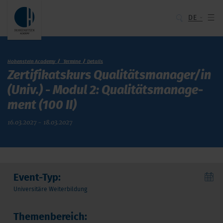
DE
Hohenstein Academy
Termine
Details
Zer­ti­fi­kats­kurs Qualitäts­manager/in
(Univ.) - Modul 2: Qualitäts­manage­
ment (100 II)
16.03.2027 - 18.03.2027
Event-Typ:
Universitäre Weiterbildung
Themenbereich: