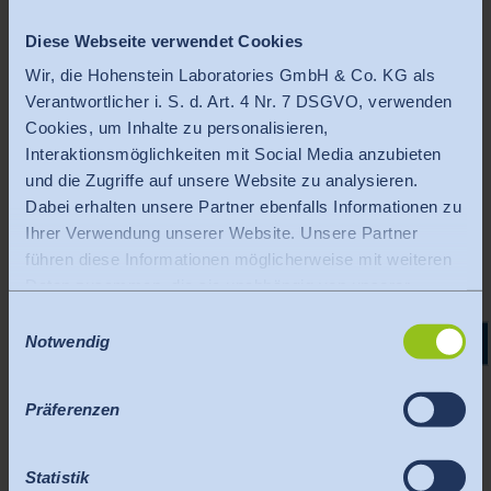
Diese Webseite verwendet Cookies
Der Einstieg in den Lehrgang
Wir, die Hohenstein Laboratories GmbH & Co. KG als
Verantwortlicher i. S. d. Art. 4 Nr. 7 DSGVO, verwenden
"Qualitätsmanager" ist also jederzeit mit
Cookies, um Inhalte zu personalisieren,
einem der beiden Module möglich und baut
Interaktionsmöglichkeiten mit Social Media anzubieten
und die Zugriffe auf unsere Website zu analysieren.
inhaltlich nicht aufeinander auf!
Dabei erhalten unsere Partner ebenfalls Informationen zu
Ihrer Verwendung unserer Website. Unsere Partner
führen diese Informationen möglicherweise mit weiteren
Daten zusammen, die sie unabhängig von unserer
Zielgruppen:
Website von Ihnen erhalten oder gesammelt haben.
Einwilligungsauswahl
Hinweis auf Datenverarbeitung in den USA durch Google,
Notwendig
Fach- und Führungskräfte aller Branchen, die sich zum/zur
Facebook, LinkedIn, Vimeo: Wenn Sie auf "Alle Cookies
Qualitätsmanager/in ausbilden lassen möchten.
zulassen" klicken, willigen Sie zudem ein, dass ihre
Präferenzen
Daten i.S.v. Art. 49 Abs. 1 S. 1 lit. a) DSGVO in den USA
Aufbau:
verarbeitet werden dürfen. Die USA gelten nach
derzeitiger Rechtslage als Land mit unzureichendem
Statistik