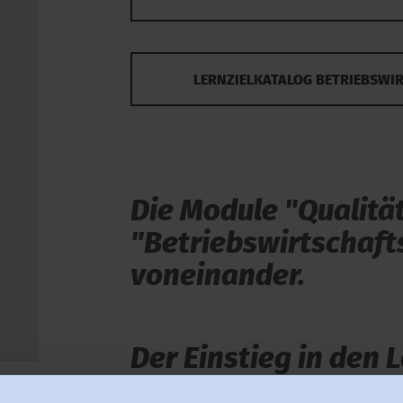
LERNZIELKATALOG BETRIEBSWI
Die Module "Qualit
"Betriebswirtschaft
voneinander.
Der Einstieg in den
"Qualitätsmanager" i