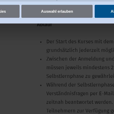
Die abschließende Zertifikat
ies
Auswahl erlauben
A
der Präsenzphase statt und d
Ablauf
Der Start des Kurses mit dem 
grundsätzlich jederzeit mögli
Zwischen der Anmeldung und
müssen jeweils mindestens 2
Selbstlernphase zu gewährlei
Während der Selbstlernphase 
Verständnisfragen per E-Mail
zeitnah beantwortet werden.
Teilnehmern zur Verfügung ge