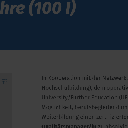
ehre (100 I)
In Kooperation mit der Netzwerkor
Hochschulbildung), dem operative
University/Further Education (UF
Möglichkeit, berufsbegleitend i
Weiterbildung einen zertifizier
Qualitätsmanager/in
zu absolvie