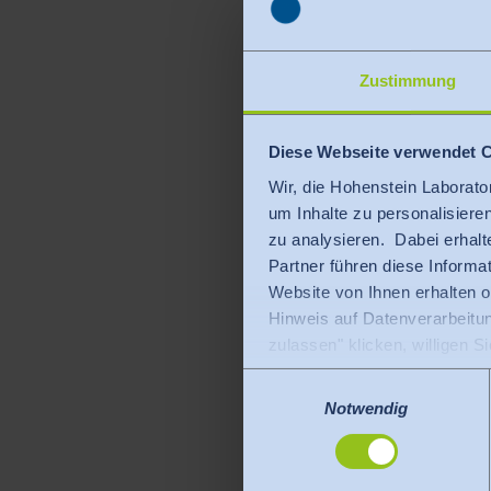
Zustimmung
Diese Webseite verwendet 
Wir, die Hohenstein Laborato
um Inhalte zu personalisiere
zu analysieren. Dabei erhalt
Partner führen diese Inform
Website von Ihnen erhalten 
Hinweis auf Datenverarbeitu
zulassen" klicken, willigen S
werden dürfen. Die USA gelt
Einwilligungsauswahl
das Risiko, dass Ihre Daten
Notwendig
gibt es keine Rechtsmittel g
Sie können erteilte Einwill