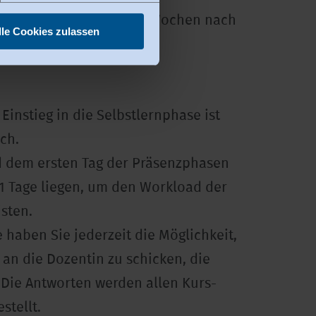
sprüfung findet ca. drei Wochen nach
lle Cookies zulassen
auert eine Stunde.
Einstieg in die Selbstlernphase ist
ch.
 dem ersten Tag der Präsenzphasen
1 Tage liegen, um den Workload der
sten.
haben Sie jederzeit die Möglichkeit,
 an die Dozentin zu schicken, die
 Die Antworten werden allen Kurs-
stellt.