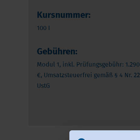
Kursnummer:
100 I
Gebühren:
Modul 1, inkl. Prüfungsgebühr: 1.290
€, Umsatzsteuerfrei gemäß § 4 Nr. 22
UstG