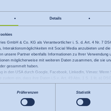
einem der beiden Mo
inhaltlich nicht auf
Details
Cookies
ries GmbH & Co. KG als Verantwortlicher i. S. d. Art. 4 Nr. 7
Aufbau
n, Interaktionsmöglichkeiten mit Social Media anzubieten und die
en unsere Partner ebenfalls Informationen zu Ihrer Verwendung
Jeder Kurs besitzt einen Wo
ationen möglicherweise mit weiteren Daten zusammen, die sie u
oder gesammelt haben.
125 Stunden umfasst die tutor
ng in den USA durch Google, Facebook, LinkedIn, Vimeo: Wenn S
Sie ein persönliches Online-L
ie zudem ein, dass ihre Daten i.S.v. Art. 49 Abs. 1 S. 1 lit. a) 
en nach derzeitiger Rechtslage als Land mit unzureichendem Da
25 Stunden umfasst die Teil
 durch US-Behörden, zu Kontroll- und zu Überwachungszwecken, 
Präferenzen
Statistik
Hohenstein. Im Rahmen der Pr
egen diese Praxis vorzugehen.
sowie die vorgegebenen Lern
igungen jederzeit widerrufen
.
Geschäftsidee angewendet un