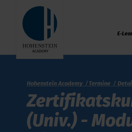
E-Lea
Hohenstein Academy
Termine
Detai
Zer­ti­fi­kats
(Univ.) - Modu