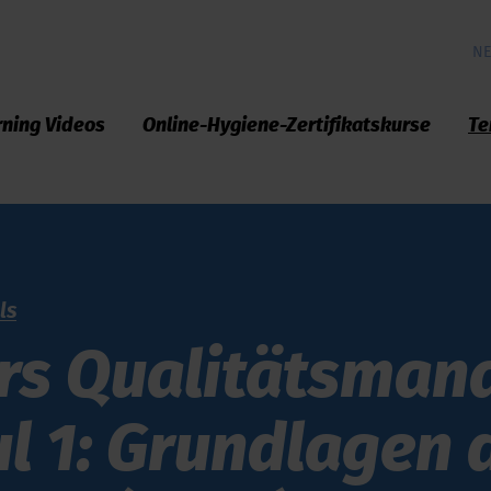
NE
rning Videos
Online-Hygiene-Zertifikatskurse
Te
ls
­kurs Qualitäts­ma
l 1: Grund­lagen 