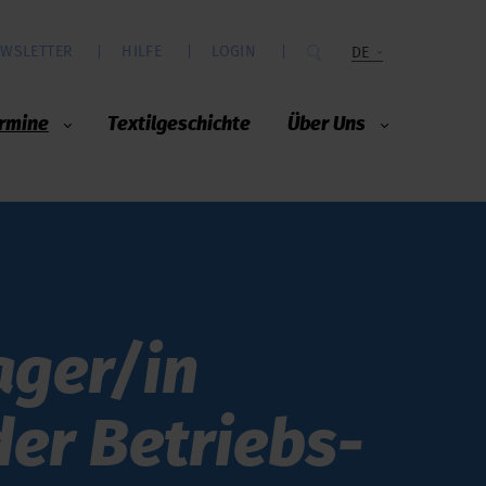
WSLETTER
HILFE
LOGIN
DE
rmine
Textilgeschichte
Über Uns
nager/in
der Be­triebs­