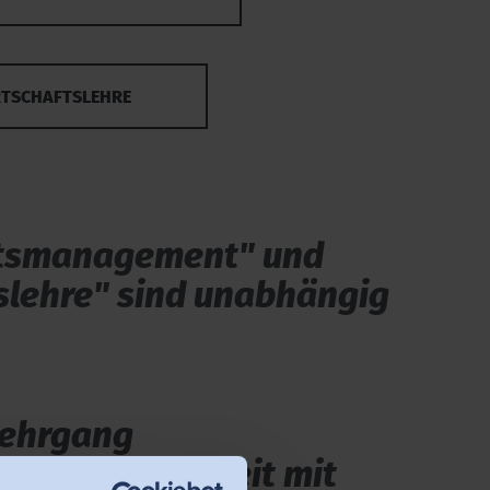
RTSCHAFTSLEHRE
ätsmanagement" und
slehre" sind unabhängig
 Lehrgang
st also jederzeit mit