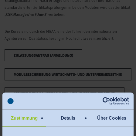
Bildungsmaßnahme. Nach erfolgreichem Abschluss der international
standardisierten Zertifikatsprüfungen in beiden Modulen wird das Zertifikat
„
CSR Manager/-in (Univ.)
“ verliehen.
Die Kurse sind durch die FIBAA, eine der führenden internationalen
Agenturen zur Qualitätssicherung im Hochschulwesen, zertifiziert.
ZULASSUNGSANTRAG (ANMELDUNG)
MODULBESCHREIBUNG WIRTSCHAFTS- UND UNTERNEHMENSETHIK
LERNZIELKATALOG WIRTSCHAFTS- UND UNTERNEHMENSETHIK
Aufbau
Zustimmung
Details
Über Cookies
Jeder Kurs besitzt einen Workload von 150 Stunden
125 Stunden umfasst die tutoriell begleitete Selbstlernphase, in der