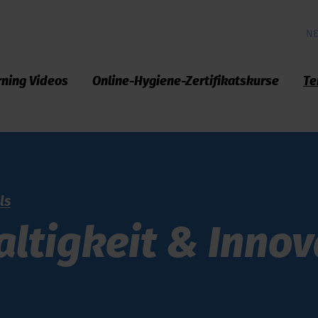
NE
rning Videos
Online-Hygiene-Zertifikatskurse
Te
ls
ltigkeit & Innov