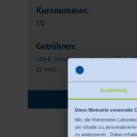
Kursnummer:
172
Gebühren:
420 €, Umsatzsteuerfrei gemäß § 4 N
22 UstG
Zustimmung
ANMELDUNG
Diese Webseite verwendet 
Wir, die Hohenstein Laborato
um Inhalte zu personalisiere
zu analysieren. Dabei erhalt