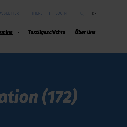
WSLETTER
HILFE
LOGIN
DE
rmine
Textilgeschichte
Über Uns
ation (172)