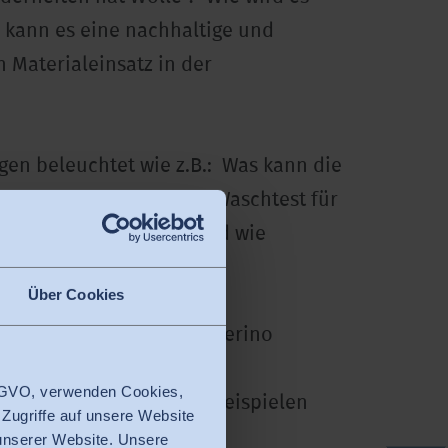
kann es eine nachhaltige und
 Materialeinsatz in der
en beleuchtet wie z.B.: Was kann die
n ? In einem speziellen Waschtest für
en Treatments es gibt und wie
r Pflege sein kann.
Über Cookies
on Wolle insbesondere Merino
 DSGVO, verwenden Cookies,
gie an Messe- und Marktbeispielen
 Zugriffe auf unsere Website
 unserer Website. Unsere