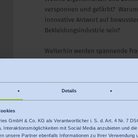
versponnen und gefärbt? Warum 
innovative Antwort auf bewussten
Bekleidungsindustrie sein?
Weiterhin werden spannende Frag
r.
Ursache für Löcher im T-Shirt sei
Merino wird klar, welche modern
alltagstauglich Wolle bei richtige
Details
Eigenschaften und Prozess v
Cookies
Babycashmere
ries GmbH & Co. KG als Verantwortlicher i. S. d. Art. 4 Nr. 7
Material und Stricktechnolo
n, Interaktionsmöglichkeiten mit Social Media anzubieten und die
Biologische Abbaubarkeit
en unsere Partner ebenfalls Informationen zu Ihrer Verwendung