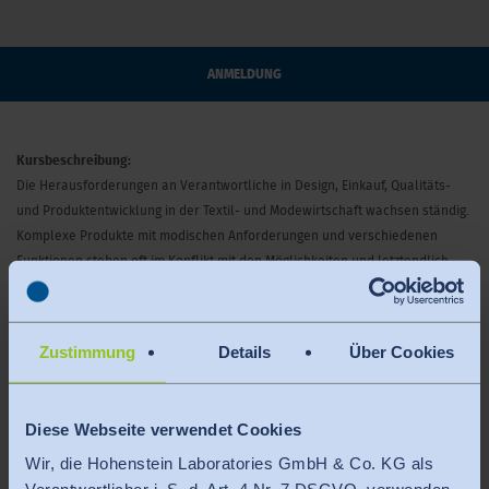
ANMELDUNG
Kursbeschreibung:
Die Herausforderungen an Verantwortliche in Design, Einkauf, Qualitäts-
und Produktentwicklung in der Textil- und Modewirtschaft wachsen ständig.
Komplexe Produkte mit modischen Anforderungen und verschiedenen
Funktionen stehen oft im Konflikt mit den Möglichkeiten und letztendlich
auch mit dem Preis. Einkaufentscheidungen basieren häufig auf Optik und
Haptik, was aber nicht ausreicht, um die Kundenerwartungen zu bedienen
und den zunehmenden ökologischen Anforderungen gerecht zu werden. Ein
Zustimmung
Details
Über Cookies
fundiertes textiles Basiswissen ist die Voraussetzung für die Verwirklichung
von Ideen und beim Verständnis für Trends, Innovationen, Nachhaltigkeit
und Fehlerquellen.
Diese Webseite verwendet Cookies
Wir, die Hohenstein Laboratories GmbH & Co. KG als
Die Teilnehmer eignen sich wichtige Grundkenntnisse über die