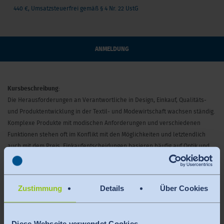
440 €, Umsatzsteuerfrei gemäß § 4 Nr. 22 UstG
ANMELDUNG
Kursbeschreibung
:
Die Herausforderungen an Verantwortliche in Design, Einkauf, Qualitäts-
und Produktentwicklung in der Textil- und Modewirtschaft wachsen ständig.
Komplexe Produkte mit modischen Anforderungen und verschiedenen
Funktionen stehen oft im Konflikt mit den Möglichkeiten und letztendlich
auch mit dem Preis. Einkaufentscheidungen basieren häufig auf Optik und
Haptik, was aber nicht ausreicht, um die Kundenerwartungen zu bedienen
und den zunehmenden ökologischen Anforderungen gerecht zu werden. Ein
fundiertes textiles Basiswissen ist die Voraussetzung für die Verwirklichung
Zustimmung
Details
Über Cookies
von Ideen und beim Verständnis für Trends, Innovationen, Nachhaltigkeit
und Fehlerquellen.
Diese Webseite verwendet Cookies