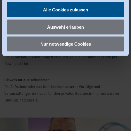
20 Personen
widerrufen
.
Alle Cookies zulassen
Gebühren:
Auswahl erlauben
260 €
Umsatzsteuerfrei gemäß § 4 Nr. 22 UstG
Nur notwendige Cookies
Unterlagen:
Die Veranstaltungsunterlagen erhalten Sie in elektronischer Form per
Download-Link.
Hinweis für alle Teilnehmer:
Die Aufnahme oder das Mitschneiden unserer Vorträge und
Veranstaltungen ist – auch für den privaten Gebrauch – nur mit unserer
Einwilligung zulässig.