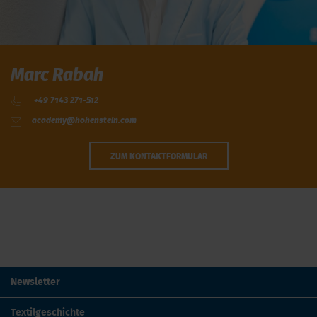
Marc Rabah
+49 7143 271-512
academy@hohenstein.com
ZUM KONTAKTFORMULAR
Newsletter
Textilgeschichte