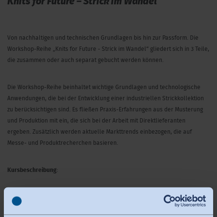
Knits for Future – Strick im Wandel
Von nachhaltigen und technischen Grundlagen bis hin zur Passform. Die
Workshop-Reihe „Knits for Future - Strick im Wandel“ gliedert sich in 3 Teile,
die zusammen oder auch separat gebucht werden können.
Die Workshop-Reihe beinhaltet wichtige Grundlagen und technologische
Anwendungen, die bei der Entwicklung einer industriellen Strickkollektion
zu berücksichtigen sind. Es fließen Praxis-Erfahrungen aus der Musterung
und Produktion mit ein, die sich bei der Arbeit mit Direktlieferanten
ergeben. Zusätzlich werden aktuelle Markttrends einbezogen, die auf
Messe- und Produktrecherchen basieren.
Kursbeschreibung
:
Passform Strick – Was ist möglich? Was ist machbar? Was ist bezahlbar?