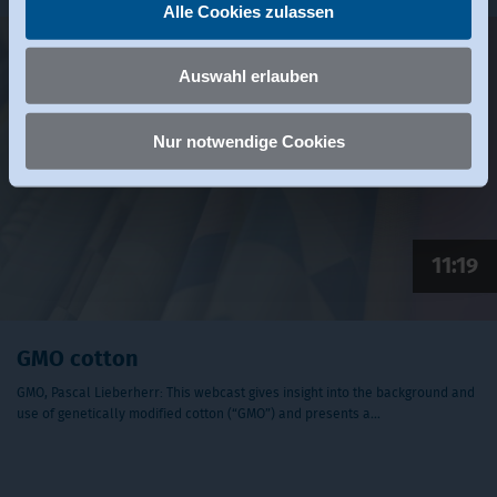
Alle Cookies zulassen
Auswahl erlauben
Nur notwendige Cookies
11:19
GMO cotton
GMO, Pascal Lieberherr: This webcast gives insight into the background and
use of genetically modified cotton (“GMO”) and presents a…