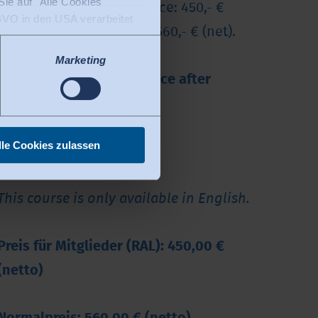
ie auf "Alle Cookies
Responsible Textile Service: 450,- €
DSGVO in den USA verarbeitet
(net), for non-members: 560,- € (net).
tenschutzniveau. Es besteht
verarbeitet werden. Derzeit
Marketing
You will receive the invoice after
purchasing the course.
lle Cookies zulassen
Total duration: 130 min.
This course is only available in English.
Preis für Mitglieder (RAL): 450,00 €
(netto)