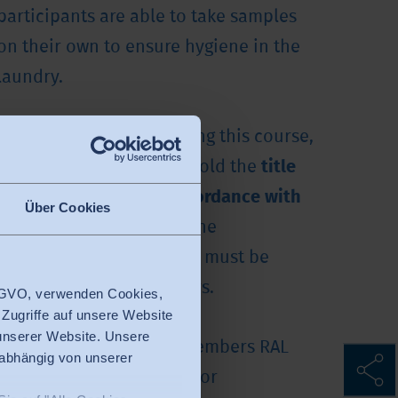
participants are able to take samples
on their own to ensure hygiene in the
laundry.
By successfully completing this course,
you will be qualified to hold the
title
of hygiene officer in accordance with
Über Cookies
RAL GZ992
and leads to the
certification
. This course must be
renewed every three years.
 DSGVO, verwenden Cookies,
 Zugriffe auf unsere Website
 unserer Website. Unsere
Cost of this course for members RAL
nabhängig von unserer
Cerification Association for