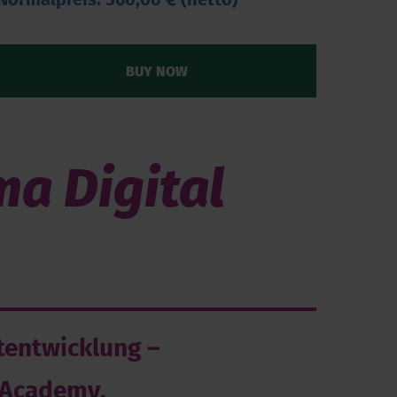
Normalpreis: 560,00 € (netto)
BUY NOW
a Digital
ktentwicklung –
 Academy,