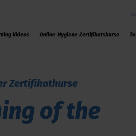
NE
rning Videos
Online-Hygiene-Zertifikatskurse
Te
er Zertifikatkurse
ning of the