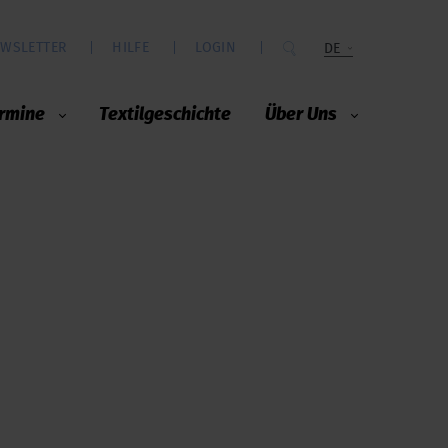
WSLETTER
HILFE
LOGIN
DE
rmine
Textilgeschichte
Über Uns