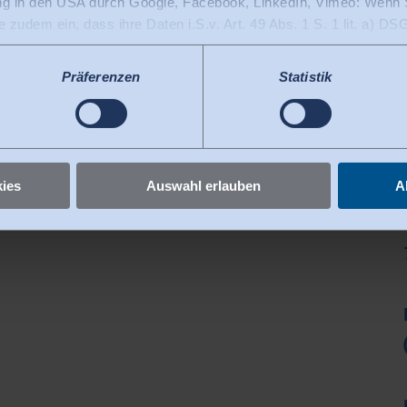
ng in den USA durch Google, Facebook, LinkedIn, Vimeo: Wenn S
ie zudem ein, dass ihre Daten i.S.v. Art. 49 Abs. 1 S. 1 lit. a) 
en nach derzeitiger Rechtslage als Land mit unzureichendem Da
 durch US-Behörden, zu Kontroll- und zu Überwachungszwecken, 
Präferenzen
Statistik
egen diese Praxis vorzugehen.
igungen jederzeit widerrufen
.
ies
Auswahl erlauben
A