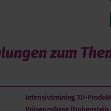
lungen zum Them
Intensiv­training 3D-Produ
Präsenzphase (Hohenstein