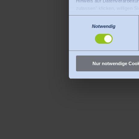
Hinweis auf Datenverarbeitu
zulassen" klicken, willigen S
werden dürfen. Die USA gelt
Einwilligungsauswahl
das Risiko, dass Ihre Daten
Notwendig
gibt es keine Rechtsmittel g
Sie können erteilte Einwill
Nur notwendige Cook