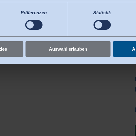
en nach derzeitiger Rechtslage als Land mit unzureichendem Da
 durch US-Behörden, zu Kontroll- und zu Überwachungszwecken, 
Präferenzen
Statistik
egen diese Praxis vorzugehen.
igungen jederzeit widerrufen
.
ies
Auswahl erlauben
A