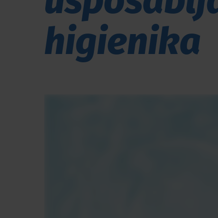
usposablj
higienika