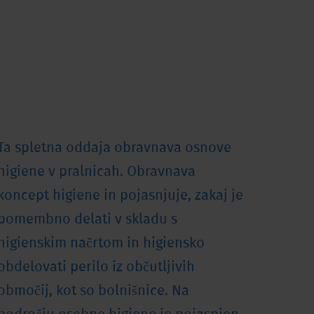
Ta spletna oddaja obravnava osnove
higiene v pralnicah. Obravnava
koncept higiene in pojasnjuje, zakaj je
pomembno delati v skladu s
higienskim načrtom in higiensko
obdelovati perilo iz občutljivih
območij, kot so bolnišnice. Na