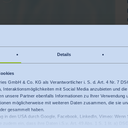
rittanbietern hergestellt, die ggf. Daten erheben. Mehr
nen finden Sie
hier
.
Details
ASERVIDEO
Cookies
ries GmbH & Co. KG als Verantwortlicher i. S. d. Art. 4 Nr. 7
n, Interaktionsmöglichkeiten mit Social Media anzubieten und die
en unsere Partner ebenfalls Informationen zu Ihrer Verwendung
ationen möglicherweise mit weiteren Daten zusammen, die sie u
oder gesammelt haben.
ng in den USA durch Google, Facebook, LinkedIn, Vimeo: Wenn S
ie zudem ein, dass ihre Daten i.S.v. Art. 49 Abs. 1 S. 1 lit. a) 