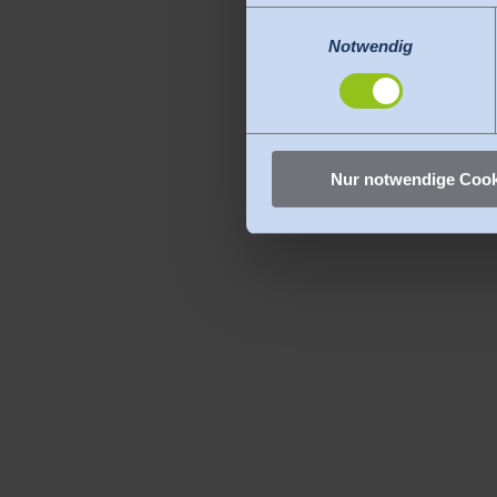
werden dürfen. Die USA gelt
Einwilligungsauswahl
das Risiko, dass Ihre Daten
Notwendig
gibt es keine Rechtsmittel g
Sie können erteilte Einwill
Nur notwendige Cook