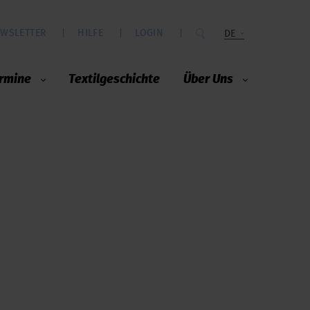
WSLETTER
HILFE
LOGIN
DE
rmine
Textilgeschichte
Über Uns