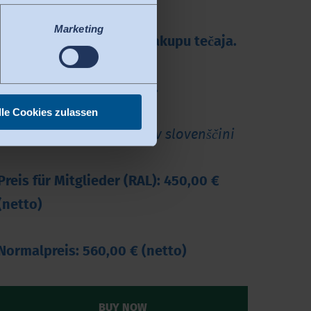
tenschutzniveau. Es besteht
verarbeitet werden. Derzeit
Marketing
Račun boste prejeli po nakupu tečaja.
Skupno trajanje: 130 min.
lle Cookies zulassen
Ta tečaj je na voljo samo v slovenščini
Preis für Mitglieder (RAL): 450,00 €
(netto)
Normalpreis: 560,00 € (netto)
BUY NOW