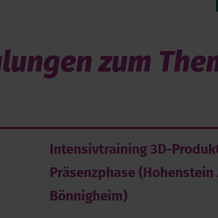
lungen zum Them
Intensiv­training 3D-Produ
Präsenzphase (Hohenstein
Bönnigheim)