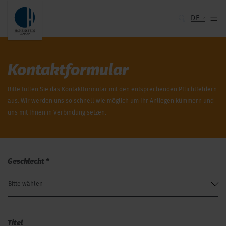
DE
Kontaktformular
Bitte füllen Sie das Kontaktformular mit den entsprechenden Pflichtfeldern
aus. Wir werden uns so schnell wie möglich um Ihr Anliegen kümmern und
uns mit Ihnen in Verbindung setzen.
Geschlecht
*
Bitte wählen
Titel