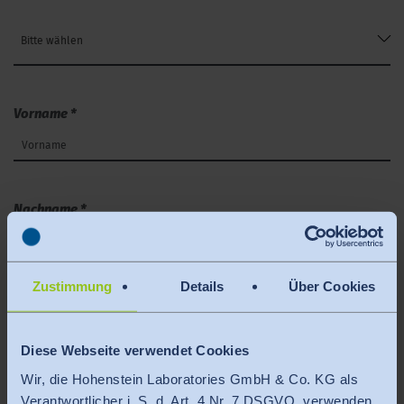
Bitte wählen
Vorname
*
Nachname
*
Zustimmung
Details
Über Cookies
Telefonnummer
Diese Webseite verwendet Cookies
Wir, die Hohenstein Laboratories GmbH & Co. KG als
Verantwortlicher i. S. d. Art. 4 Nr. 7 DSGVO, verwenden
E-Mail-Adresse
*