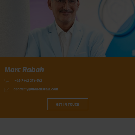
Marc Rabah
+49 7143 271-512
academy@hohenstein.com
GET IN TOUCH