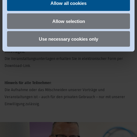
Allow all cookies
Gebühr:
Allow selection
525 € für den Einzelworkshop
945 € für das Kombi-Paket aus 2 Schnitt-Workshops
Umsatzsteuerfrei gemäß § 4 Nr. 22 UstG
Use necessary cookies only
Unterlagen:
Die Veranstaltungsunterlagen erhalten Sie in elektronischer Form per
Download-Link.
Hinweis für alle Teilnehmer
:
Die Aufnahme oder das Mitschneiden unserer Vorträge und
Veranstaltungen ist – auch für den privaten Gebrauch – nur mit unserer
Einwilligung zulässig.