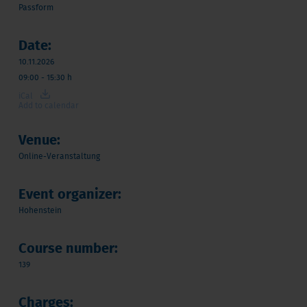
Passform
Date:
10.11.2026
09:00 - 15:30 h
iCal
Add to calendar
Venue:
Online-Veranstaltung
Event organizer:
Hohenstein
Course number:
139
Charges: