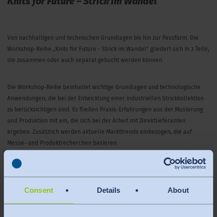
Knits for Future – Strick im Wandel
Von nachhaltigen und technischen Grundlagen bis hin zur Passform. Die
Workshop-Reihe „Knits for Future - Strick im Wandel“ gliedert sich in 3 Teile,
die zusammen oder auch separat gebucht werden können.
Die Workshop-Reihe beinhaltet wichtige Grundlagen und technologische
Anwendungen, die bei der Entwicklung einer industriellen Strickkollektion
zu berücksichtigen sind. Es fließen Praxis-Erfahrungen aus der Musterung
und Produktion mit ein, die sich bei der Arbeit mit Direktlieferanten
ergeben. Zusätzlich werden aktuelle Markttrends einbezogen, die auf
Messe- und Produktrecherchen basieren.
Kursbeschreibung
:
Consent
Details
About
Passform Strick – Was ist möglich? Was ist machbar? Was ist bezahlbar?