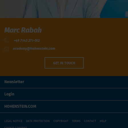
Marc Rabah
+49 7143 271-512
academy@hohenstein.com
GET IN TOUCH
Newsletter
Login
HOHENSTEIN.COM
LEGAL NOTICE
DATA PROTECTION
COPYRIGHT
TERMS
CONTACT
HELP