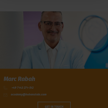
Marc Rabah
+49 7143 271-512
academy@hohenstein.com
GET IN TOUCH