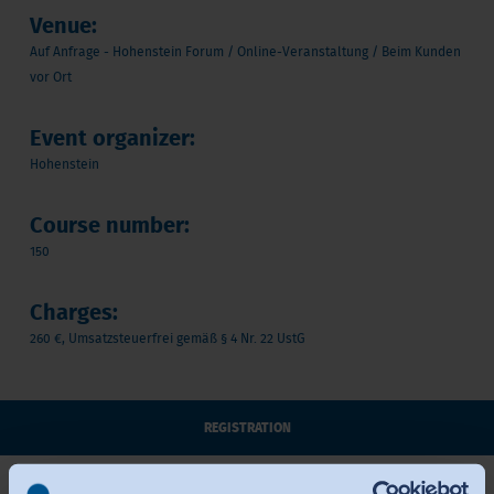
Venue:
Auf Anfrage - Hohenstein Forum / Online-Veranstaltung / Beim Kunden
vor Ort
Event organizer:
Hohenstein
Course number:
150
Charges:
260 €, Umsatzsteuerfrei gemäß § 4 Nr. 22 UstG
REGISTRATION