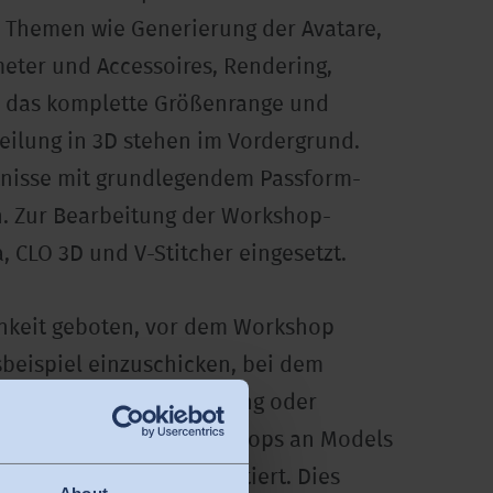
 Themen wie Generierung der Avatare,
meter und Accessoires, Rendering,
e das komplette Größenrange und
eilung in 3D stehen im Vordergrund.
tnisse mit grundlegendem Passform-
 Zur Bearbeitung der Workshop-
, CLO 3D und V-Stitcher eingesetzt.
chkeit geboten, vor dem Workshop
sbeispiel einzuschicken, bei dem
sungswege zur Optimierung oder
aktischen Teil des Workshops an Models
rn analysiert und diskutiert. Dies