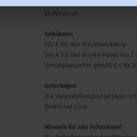
Maximale Teilnehmerzahl je Wor
20 Personen
Gebühren:
525 € für den Einzelworkshop
945 € für das Kombi-Paket aus 2
Umsatzsteuerfrei gemäß § 4 Nr. 2
Unterlagen:
Die Veranstaltungsunterlagen erh
Download-Link.
Hinweis für alle Teilnehmer
: