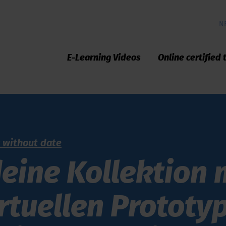
N
E-Learning Videos
Online certified 
s without date
deine Kollektion
rtuellen Prototyp