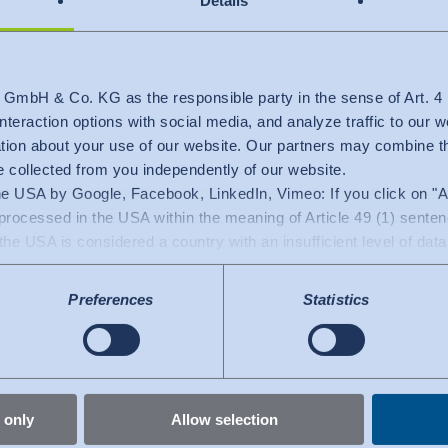
Details
stellt aber nur ein Angebot und
Workshop dar.
r.
 GmbH & Co. KG as the responsible party in the sense of Art. 
Zielgruppe:
interaction options with social media, and analyze traffic to our w
ation about your use of our website. Our partners may combine th
Mitarbeiter aus allen Bereichen,
e collected from you independently of our website.
arbeiten oder konfrontiert sind
he USA by Google, Facebook, LinkedIn, Vimeo: If you click on "Al
processed in the USA within the meaning of Article 49 (1) sent
den fortgeschrittenen Nutzer aus
, the USA is considered a country with an insufficient level of data
interessante Erkenntnisse für Ne
sed by US authorities for control and monitoring purposes. Current
der Möglichkeiten von dem 3D To
e.
Preferences
Statistics
 you have given at any time
.
Kursleitung:
Christine Lörcher, Flora Zangue
 only
Allow selection