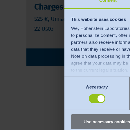
Consent
Charges:
525 €, Umsatzsteuerfrei gemäß § 4 N
This website uses cookies
We, Hohenstein Laboratories
22 UstG
to personalize content, offer 
partners also receive inform
data that they receive or hav
Note on data processing in t
REGISTRATION
agree that your data may be 
to the current legal situation
that your data will be proces
Consent
remedies against this practic
Selection
Necessary
You can revoke any consent
Use necessary cookies