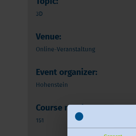
Topic:
3D
Venue:
Online-Veranstaltung
Event organizer:
Hohenstein
Course number:
151