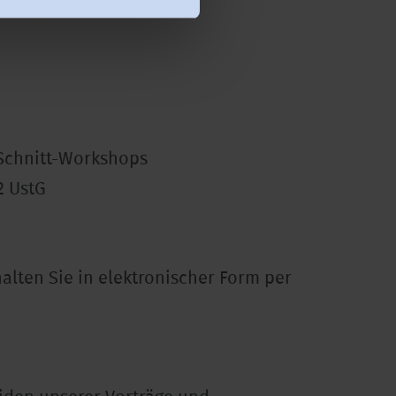
kshop:
 Schnitt-Workshops
2 UstG
alten Sie in elektronischer Form per