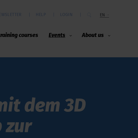
EWSLETTER
HELP
LOGIN
EN
training courses
Events
About us
 mit dem 3D
 zur