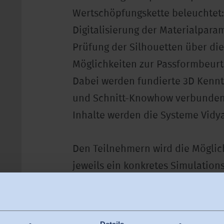
Wertschöpfungskette beleuchtet:
Digitalisierung der Materialpara
Prüfung der Silhouetten über di
Möglichkeiten zur Passformbeurt
Dabei werden fundierte 3D Kenn
und Schnitt-Knowhow verbunden.
Inhalte werden die Systeme Vidya
Den Teilnehmern wird die Mögli
jeweils ein konkretes Simulation
Optimierungsbedarf besteht. Lö
Hilfestellung werden dann im pr
vorgestellt und mit den Teilnehme