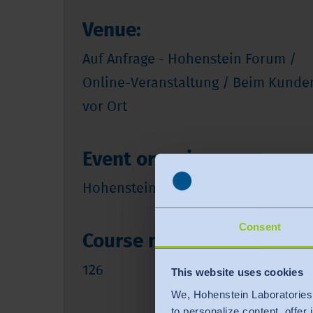
Venue:
Auf Anfrage - Hohenstein Forum /
Online-Veranstaltung / Beim Kunde
vor Ort
Event organizer:
Hohenstein
Consent
Course number:
126
This website uses cookies
We, Hohenstein Laboratories
to personalize content, offer 