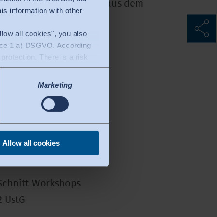
nteressant für Fachkräfte aus dem
is information with other
low all cookies", you also
ence 1 a) DSGVO. According
 protection. There is a risk
ly, there are no legal
ling
Marketing
kshop:
Allow all cookies
 Schnitt-Workshops
2 UstG