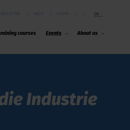
EWSLETTER
HELP
LOGIN
EN
training courses
Events
About us
die Industrie