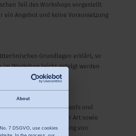
schen Teil des Workshops vorgestellt
nur ein Angebot und keine Voraussetzung
tttechnischen Grundlagen erklärt, so
n im Workshop leicht gefolgt werden
About
duktentwicklung, des Einkaufs und
idungsunternehmen aller Art sowie
ung und Passformbeurteilung von
4 No. 7 DSGVO, use cookies
ebsite. In the process, our