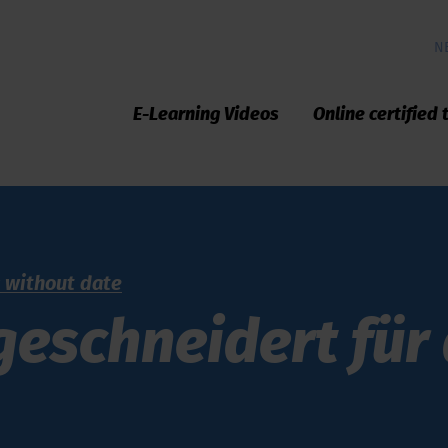
N
E-Learning Videos
Online certified 
s without date
eschneidert für 