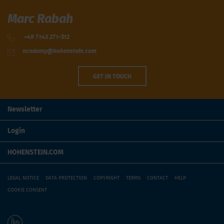
Marc Rabah
+49 7143 271-512
academy@hohenstein.com
GET IN TOUCH
Newsletter
Login
HOHENSTEIN.COM
LEGAL NOTICE
DATA PROTECTION
COPYRIGHT
TERMS
CONTACT
HELP
COOKIE CONSENT