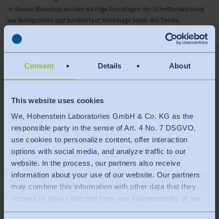
In diesem Workshop werden wichtige Grundlagen der Schnittentwicklung
wie Bundposition und Bundverlauf, Hosenlage sowie das Thema
Spaltdurchmesser thematisiert. Unterschiede in der Schnittaufstellung
zwischen klassischer Stoffhose und Jeans werden ebenso erläutert wie die
Zusammenhänge der Schnittführung und Verarbeitung. Die Darstellung der
Consent
Details
About
Inhalte erfolgt für Damen- und Herrenhosen.
Den Teilnehmern wird die Möglichkeit geboten, ein Bekleidungsteil zur
This website uses cookies
gemeinsamen Passformanalyse einzuschicken. Ergebnisse und
We, Hohenstein Laboratories GmbH & Co. KG as the
Lösungsansätze werden im praktischen Teil des Workshops vorgestellt und
responsible party in the sense of Art. 4 No. 7 DSGVO,
diskutiert. Dies stellt aber nur ein Angebot und keine Voraussetzung zur
Teilnahme am Workshop dar.
use cookies to personalize content, offer interaction
options with social media, and analyze traffic to our
website. In the process, our partners also receive
Hinweis:
information about your use of our website. Our partners
Es werden vorab immer die schnitttechnischen Grundlagen erklärt, so dass
may combine this information with other data that they
allen weiteren Ausführungen im Workshop leicht gefolgt werden kann.
receive or have collected from you independently of our
website.
Zielgruppe: