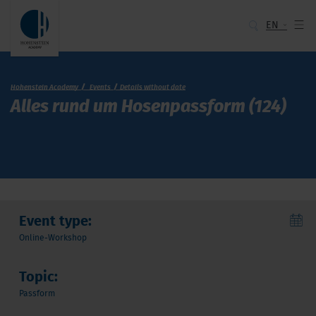
EN
Hohenstein Academy
Events
Details without date
Al­les rund um Ho­sen­­pass­form (124)
Event type:
Online-Workshop
Topic:
Passform