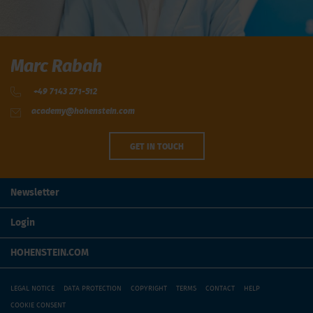
Marc Rabah
+49 7143 271-512
academy@hohenstein.com
GET IN TOUCH
Newsletter
Login
HOHENSTEIN.COM
LEGAL NOTICE
DATA PROTECTION
COPYRIGHT
TERMS
CONTACT
HELP
COOKIE CONSENT