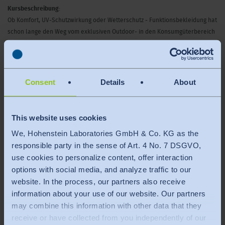
Kursbeschreibung
:
Ob Komfort, UV-Schutzwirkung oder Wetterschutz - Funktionsbekleidung hat
schon lange den Weg vom exklusiven Outdoor- in den Konsumgüterbereich
gefunden und wird in allen Preiskategorien angeboten. Die mediale
Aufmerksamkeit und die Chemikaliengesetzgebung der EU nehmen die
Hersteller in die Pflicht, ihre Produkte nachhaltiger zu machen.
Consent
Details
About
In unserem Seminar informieren wir Sie zum einen über die technischen
Möglichkeiten, von der Funktionsfaser über die Garn- und
This website uses cookies
Flächenkonstruktion bis hin zur Ausrüstung, die zur Anwendung kommen,
um die Anforderungen zu realisieren. Zum anderen erläutern wir die
We, Hohenstein Laboratories GmbH & Co. KG as the
Funktionen und Kennzahlen und die Möglichkeiten, die Eigenschaften
responsible party in the sense of Art. 4 No. 7 DSGVO,
objektiv zu prüfen. Die ökologischen Aspekte werden zu allen relevanten
use cookies to personalize content, offer interaction
Bereichen erläutert und die gesetzlichen Anforderungen konkretisiert.
options with social media, and analyze traffic to our
website. In the process, our partners also receive
Inhalt
:
information about your use of our website. Our partners
may combine this information with other data that they
receive or have collected from you independently of our
Arten von Funktionstextilien, Funktionen und Kennzahlen