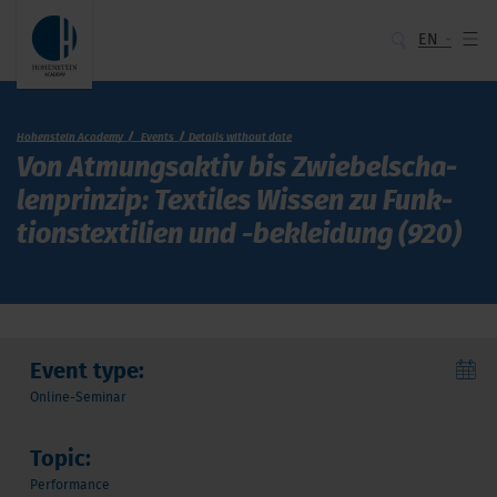
EN
Hohenstein Academy
Events
Details without date
Von At­mungs­ak­tiv bis Zwie­bel­scha­
len­prin­zip: Tex­ti­les Wis­sen zu Funk­
tions­tex­ti­lien und -be­klei­dung (920)
Event type:
Online-Seminar
Topic:
Performance