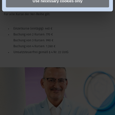
Use necessary cookies only
Gebühren
:
Für alle Kurse der 9er-Reihe gilt:
Einzelkurse (eintägig): 440 €
Buchung von 2 Kursen: 770 €
Buchung von 3 Kursen: 990 €
Buchung von 4 Kursen: 1.260 €
Umsatzsteuerfrei gemäß § 4 Nr. 22 UstG