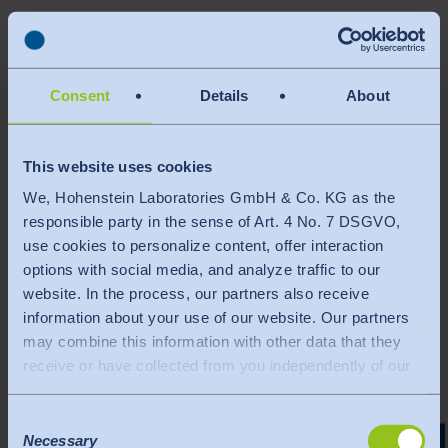
Kursbeschreibung:
Die Branche redet über die virtuelle Produktentwicklung. Doch ohne den
Schnitt kann keine 3D Simulation erstellt und keine digitale
Passformprüfung durchgeführt werden. Damit stellt der erprobte und
Consent
Details
About
passformsichere Schnitt eine der wichtigsten Grundlagen für die virtuelle
Anprobe dar.
This website uses cookies
In diesem Workshop wird wichtiges Basiswissen zur Schnittentwicklung wie
We, Hohenstein Laboratories GmbH & Co. KG as the
Bundposition und Bundverlauf, Hosenlage sowie das Thema
responsible party in the sense of Art. 4 No. 7 DSGVO,
Spaltdurchmesser am Beispiel der klassischen Damenhose behandelt.
use cookies to personalize content, offer interaction
Darauf aufbauend wird die Gradierung von der schlanken bis hin zu Plus
options with social media, and analyze traffic to our
Sizes anhand von Beispielwerten aufgezeigt. Die Voraussetzungen für den
website. In the process, our partners also receive
Aufbau einer Schnittbibliothek sowie der Anwendung dieser Schnitte in 3D
information about your use of our website. Our partners
ergänzen die Schnitterstellung in 2D.
may combine this information with other data that they
receive or have collected from you independently of our
Zielgruppe:
website.
Alle Mitarbeiter des Designs, der Produktentwicklung und der
Note on data processing in the USA by Google,
Consent
Schnittabteilung, die an der Schnittentwicklung und Passformbeurteilung in
Facebook, LinkedIn, Vimeo: If you click on "Allow all
Necessary
Selection